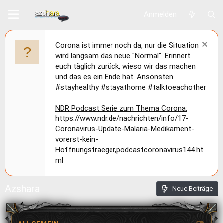
Anmelden
Corona ist immer noch da, nur die Situation
wird langsam das neue "Normal". Erinnert
euch täglich zurück, wieso wir das machen
und das es ein Ende hat. Ansonsten
#stayhealthy #stayathome #talktoeachother
NDR Podcast Serie zum Thema Corona:
https://www.ndr.de/nachrichten/info/17-
Coronavirus-Update-Malaria-Medikament-
vorerst-kein-
Hoffnungstraeger,podcastcoronavirus144.ht
ml
Azshara
Neue Beiträge