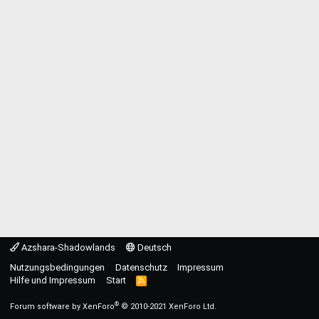
Azshara-Shadowlands
Deutsch
Nutzungsbedingungen
Datenschutz
Impressum
Hilfe und Impressum
Start
R
S
S
®
Forum software by XenForo
© 2010-2021 XenForo Ltd.